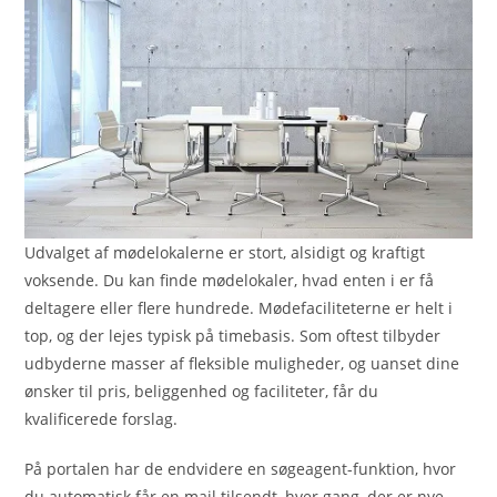
Udvalget af mødelokalerne er stort, alsidigt og kraftigt
voksende. Du kan finde mødelokaler, hvad enten i er få
deltagere eller flere hundrede. Mødefaciliteterne er helt i
top, og der lejes typisk på timebasis. Som oftest tilbyder
udbyderne masser af fleksible muligheder, og uanset dine
ønsker til pris, beliggenhed og faciliteter, får du
kvalificerede forslag.
På portalen har de endvidere en søgeagent-funktion, hvor
du automatisk får en mail tilsendt, hver gang, der er nye