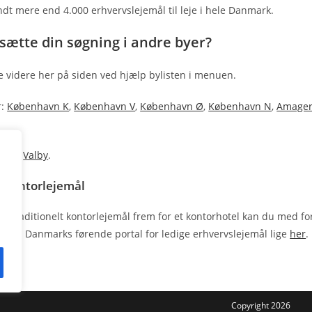
ndt mere end 4.000 erhvervslejemål til leje i hele Danmark.
tsætte din søgning i andre byer?
e videre her på siden ved hjælp bylisten i menuen.
r:
København K
,
København V
,
København Ø
,
København N
,
Amage
.
re om
Valby
.
t kontorlejemål
et traditionelt kontorlejemål frem for et kontorhotel kan du med fo
ål på Danmarks førende portal for ledige erhvervslejemål lige
her
.
Copyright 2026