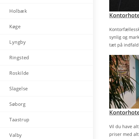
Holbæk
Kontorhote
Køge
Kontorfælless
synlig og mark
Lyngby
tæt på indfal
Ringsted
Roskilde
Slagelse
Søborg
Kontorhote
Taastrup
Vil du have alt
priser med alt
Valby