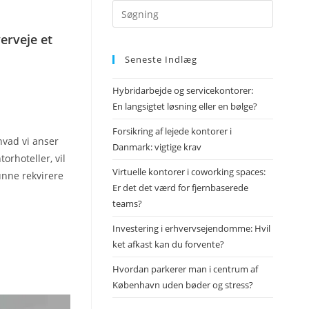
erveje et
Seneste Indlæg
Hybridarbejde og servicekontorer:
En langsigtet løsning eller en bølge?
Forsikring af lejede kontorer i
hvad vi anser
Danmark: vigtige krav
orhoteller, vil
Virtuelle kontorer i coworking spaces:
unne rekvirere
Er det det værd for fjernbaserede
teams?
Investering i erhvervsejendomme: Hvil
ket afkast kan du forvente?
Hvordan parkerer man i centrum af
København uden bøder og stress?