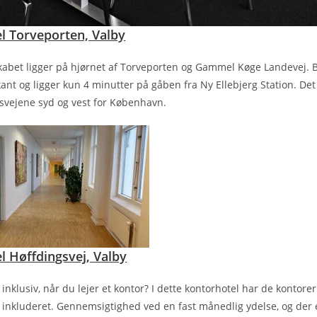
l Torveporten, Valby
kabet ligger på hjørnet af Torveporten og Gammel Køge Landevej. 
ant og ligger kun 4 minutter på gåben fra Ny Ellebjerg Station. De
dsvejene syd og vest for København.
l Høffdingsvej, Valby
 inklusiv, når du lejer et kontor? I dette kontorhotel har de kontorer 
 inkluderet. Gennemsigtighed ved en fast månedlig ydelse, og der e