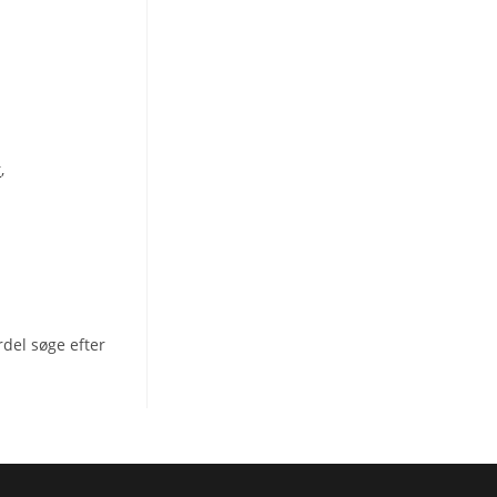
r
,
rdel søge efter