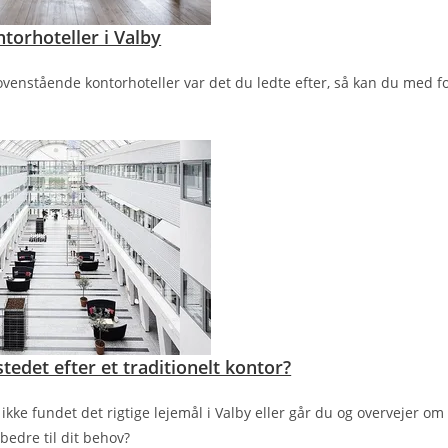
ntorhoteller i Valby
ovenstående kontorhoteller var det du ledte efter, så kan du med f
stedet efter et traditionelt kontor?
kke fundet det rigtige lejemål i Valby eller går du og overvejer om 
bedre til dit behov?