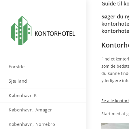
Guide til k
Skip
to
Søger du ny
content
kontorhotel
kontorhote
Kontorho
Find et kontor
som de bedste 
Forside
du kunne finde
yderligere in
Sjælland
København K
Se alle kontorh
København, Amager
Start med at g
København, Nørrebro