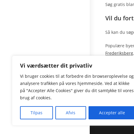
Søg gratis bla
Vil du for
Så kan du søg
Populære bye
Frederiksberg
Vi værdsætter dit privatliv
Læs også me
Vi
bruger
cookies
til
at
forbedre
din
browseroplevelse
og
Traditionel
analysere
trafikken
på
vores
hjemmeside
. Ved at
klikke
på
"Accepter Alle Cookies" giver du
dit
samtykke
til
vores
Hvis du søger 
brug
af
cookies.
erhvervslejem
Tilpas
Afvis
Accepter alle