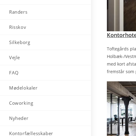
Randers
Risskov
Kontorhote
Silkeborg
Toftegårds pla
Holbæk-/Vestm
Vejle
med kort afsta
fremstår som p
FAQ
Mødelokaler
Coworking
Nyheder
Kontorfællesskaber